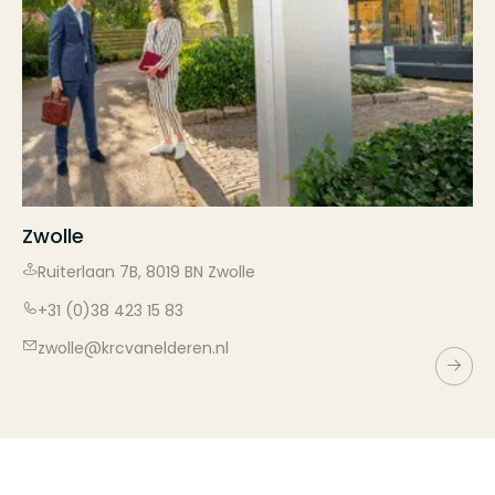
Zwolle
Ruiterlaan
7B
,
8019 BN
Zwolle
+31 (0)38 423 15 83
zwolle@krcvanelderen.nl