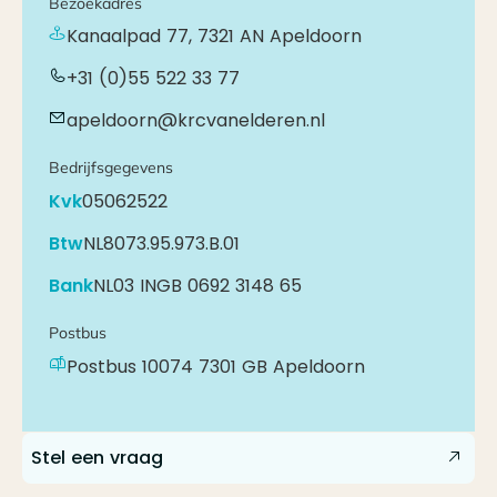
Bezoekadres
Kanaalpad
77
,
7321 AN
Apeldoorn
+31 (0)55 522 33 77
apeldoorn@krcvanelderen.nl
Bedrijfsgegevens
Kvk
05062522
Btw
NL8073.95.973.B.01
Bank
NL03 INGB 0692 3148 65
Postbus
Postbus 10074
7301 GB Apeldoorn
Stel een vraag