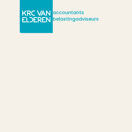
accountants
belastingadviseurs
/
/
/
Actueel
Nieuws
Zijn kosten voor eten en drinken aftrekbaar?