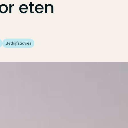
or
eten
Bedrijfsadvies