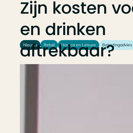
Zijn
kosten
vo
en
drinken
aftrekbaar?
Nieuws
Retail
Horeca en Leisure
Belastingadvies