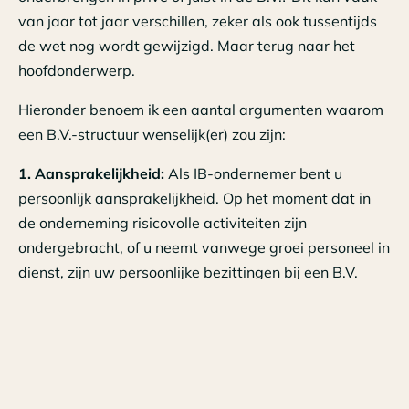
van jaar tot jaar verschillen, zeker als ook tussentijds
de wet nog wordt gewijzigd. Maar terug naar het
hoofdonderwerp.
Hieronder benoem ik een aantal argumenten waarom
een B.V.-structuur wenselijk(er) zou zijn:
1. Aansprakelijkheid:
Als IB-ondernemer bent u
persoonlijk aansprakelijkheid. Op het moment dat in
de onderneming risicovolle activiteiten zijn
ondergebracht, of u neemt vanwege groei personeel in
dienst, zijn uw persoonlijke bezittingen bij een B.V.
beter beschermd.
2. Belastinguitstel:
In de B.V. betaalt u
vennootschapsbelasting over de winst. Maar over het
restant van deze winst wordt pas aanvullend