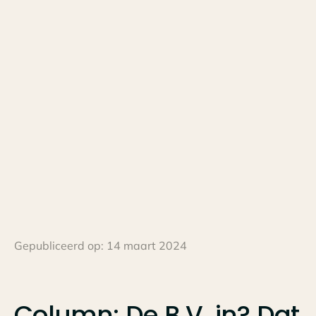
Gepubliceerd op:
14 maart 2024
Column:
De
B.V.
in?
Dat