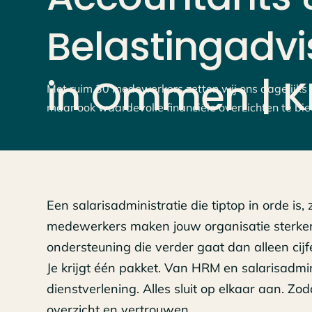
Belastingadvi
in
Ommen
|
K
Met ruim 30 medewerkers zetten wij ons dagelijks in
maar ook waardevolle financiële overzichten te bie
Een salarisadministratie die tiptop in orde is,
medewerkers maken jouw organisatie sterker
ondersteuning die verder gaat dan alleen cijf
Je krijgt één pakket. Van HRM en salarisadmin
dienstverlening. Alles sluit op elkaar aan. Z
overzicht en vertrouwen.