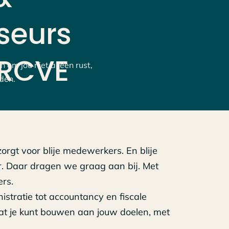
seurs
RCVE
 om jou niet alleen rust,
den.
 zorgt voor blije medewerkers. En blije
. Daar dragen we graag aan bij. Met
ers.
istratie tot accountancy en fiscale
odat je kunt bouwen aan jouw doelen, met