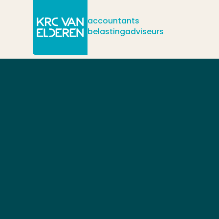
accountants
belastingadviseurs
/
/
Kantoren
Ommen