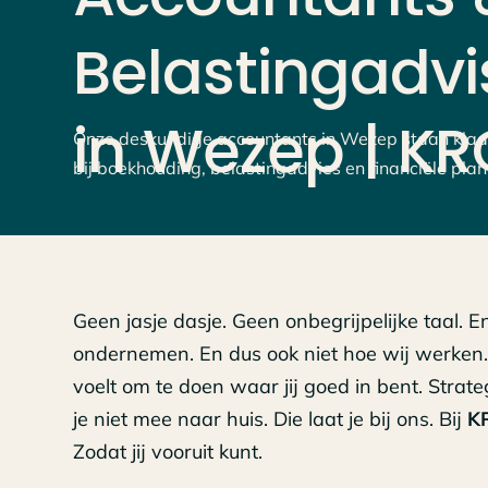
Belastingadvi
in
Wezep
|
KR
Onze deskundige accountants in Wezep staan klaa
bij boekhouding, belastingadvies en financiële plan
Geen jasje dasje. Geen onbegrijpelijke taal. En
ondernemen. En dus ook niet hoe wij werken. W
voelt om te doen waar jij goed in bent. Strat
je niet mee naar huis. Die laat je bij ons. Bij
K
Zodat jij vooruit kunt.