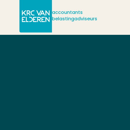
accountants
belastingadviseurs
/
/
Kantoren
Wezep