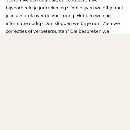
bijvoorbeeld je jaarrekening? Dan blijven we altijd met
je in gesprek over de voortgang. Hebben we nog
informatie nodig? Dan kloppen we bij je aan. Zien we
correcties of verbeterpunten? Die bespreken we
transparant en duidelijk. En daar waar we
mogelijkheden zien doen we aanbevelingen. Zo weet
jij precies waar je aan toe bent, en koers je naar een
optimaal bedrijfsresultaat.
Vanzelfsprekend werken en rapporteren we altijd
onafhankelijk, volgens de beroepsregels en
onafhankelijkheidsrichtlijnen van de geldende
verordeningen en wet- en regelgeving. Zodat iedereen
onderaan de streep een positief resultaat heeft. Dus in
jouw belang, het maatschappelijk belang, maar ook
om onze eigen ambitie waar te maken: toegevoegde
waarde leveren aan jouw onderneming.