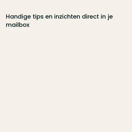
Handige tips en inzichten direct in je
mailbox
Naam
*
E-mailadres
*
Ik ga akkoord met het
privacybeleid
en de
algemene
voorwaarden
en ontvang graag de nieuwsbrief.
*
Krijg de laatste updates