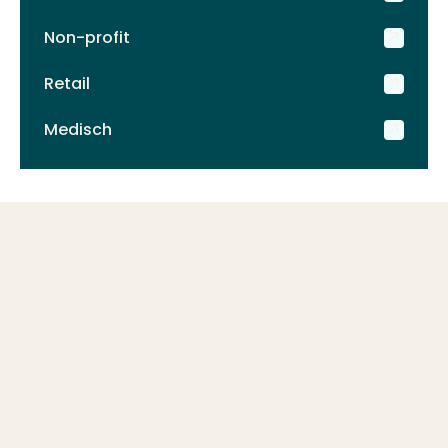
Non-profit
Retail
Medisch
Vastgoed is een vak
apart. Kunnen wij je
helpen?