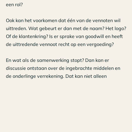
een rol?
Ook kan het voorkomen dat één van de vennoten wil
uittreden. Wat gebeurt er dan met de naam? Het logo?
Of de klantenkring? Is er sprake van goodwill en heeft
de uittredende vennoot recht op een vergoeding?
En wat als de samenwerking stopt? Dan kan er
discussie ontstaan over de ingebrachte middelen en
de onderlinge verrekening. Dat kan niet alleen
financiële gevolgen hebben, maar ook de onderlinge
relatie onder druk zetten.
Hoe voorkom je dit
Door vooraf heldere afspraken te maken. Niet alleen
over de verdeling van werkzaamheden, maar ook over
de verdeling van winst en verantwoordelijkheden.