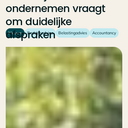
ondernemen
vraagt
om
duidelijke
afspraken
Nieuws
Bedrijfsadvies
Belastingadvies
Accountancy