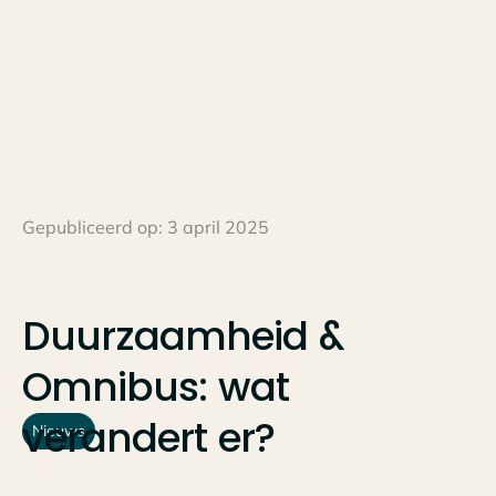
Gepubliceerd op:
3 april 2025
Duurzaamheid
&
Omnibus:
wat
verandert
er?
Nieuws