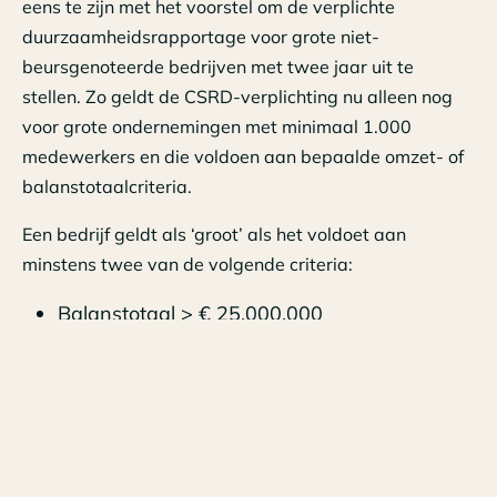
eens te zijn met het voorstel om de verplichte
duurzaamheidsrapportage voor grote niet-
beursgenoteerde bedrijven met twee jaar uit te
stellen. Zo geldt de CSRD-verplichting nu alleen nog
voor grote ondernemingen met minimaal 1.000
medewerkers en die voldoen aan bepaalde omzet- of
balanstotaalcriteria.
Een bedrijf geldt als ‘groot’ als het voldoet aan
minstens twee van de volgende criteria:
Balanstotaal > € 25.000.000
Netto-omzet > € 50.000.000
Aantal werknemers > 250
Lever je aan een CSRD-plichtig bedrijf? Dan kan het
zijn dat zij jou om duurzaamheidsinformatie vragen.
Het Omnibus-pakket stelt echter voor om deze