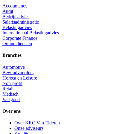
Accountancy
Audit
Bedrijfsadvies
Salarisadministratie
Belastingadvies
Internationaal Belastingadvies
Corporate Finance
Online diensten
Branches
Automotive
Bewindvoerders
Horeca en Leisure
Non-profit
Retail
Medisch
Vastgoed
Over ons
Over KRC Van Elderen
Onze adviseurs
Kwaliteit