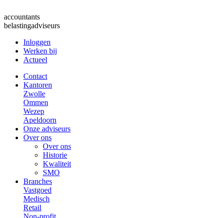
accountants
belastingadviseurs
Inloggen
Werken bij
Actueel
Contact
Kantoren
Zwolle
Ommen
Wezep
Apeldoorn
Onze adviseurs
Over ons
Over ons
Historie
Kwaliteit
SMO
Branches
Vastgoed
Medisch
Retail
Non-profit