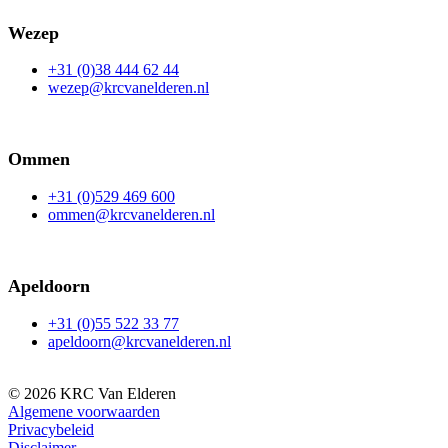
Wezep
+31 (0)38 444 62 44
wezep@krcvanelderen.nl
Ommen
+31 (0)529 469 600
ommen@krcvanelderen.nl
Apeldoorn
+31 (0)55 522 33 77
apeldoorn@krcvanelderen.nl
©
2026
KRC Van Elderen
Algemene voorwaarden
Privacybeleid
Disclaimer