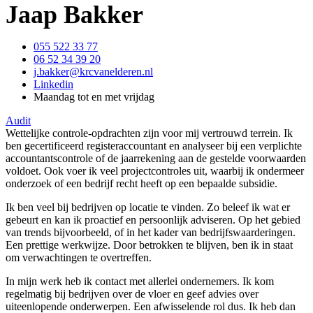
Jaap Bakker
055 522 33 77
06 52 34 39 20
j.bakker@krcvanelderen.nl
Linkedin
Maandag tot en met vrijdag
Audit
Wettelijke controle-opdrachten zijn voor mij vertrouwd terrein. Ik
ben gecertificeerd registeraccountant en analyseer bij een verplichte
accountantscontrole of de jaarrekening aan de gestelde voorwaarden
voldoet. Ook voer ik veel projectcontroles uit, waarbij ik ondermeer
onderzoek of een bedrijf recht heeft op een bepaalde subsidie.
Ik ben veel bij bedrijven op locatie te vinden. Zo beleef ik wat er
gebeurt en kan ik proactief en persoonlijk adviseren. Op het gebied
van trends bijvoorbeeld, of in het kader van bedrijfswaarderingen.
Een prettige werkwijze. Door betrokken te blijven, ben ik in staat
om verwachtingen te overtreffen.
In mijn werk heb ik contact met allerlei ondernemers. Ik kom
regelmatig bij bedrijven over de vloer en geef advies over
uiteenlopende onderwerpen. Een afwisselende rol dus. Ik heb dan