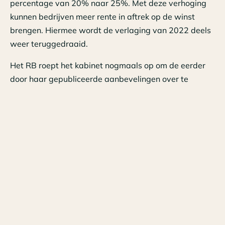
percentage van 20% naar 25%. Met deze verhoging
kunnen bedrijven meer rente in aftrek op de winst
brengen. Hiermee wordt de verlaging van 2022 deels
weer teruggedraaid.
Het RB roept het kabinet nogmaals op om de eerder
door haar gepubliceerde aanbevelingen over te
nemen. Deze drie concrete aanbevelingen om de
fiscaalrechtelijke vormgeving van de maatregel aan te
passen zijn:
- pas voor de renteaftrekbeperking voor
vastgoedlichamen een drempel toe van € 100.000 in
plaats van € 1.000.000;
- merk familieleden niet aan als derden;
- merk vennootschappen waarin een direct of indirect
of zijdelings belang bestaat van ten minste 5 procent
in plaats van een derde deel niet aan als derden.