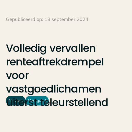
Gepubliceerd op:
18 september 2024
Volledig
vervallen
renteaftrekdrempel
voor
vastgoedlichamen
uiterst
teleurstellend
Nieuws
Vastgoed