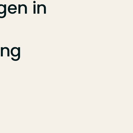
ngen
in
ing