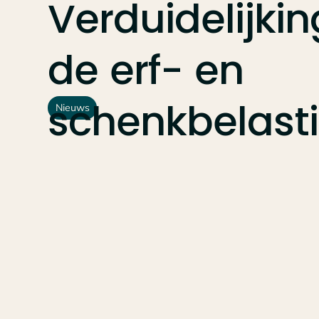
Verduidelijki
de
erf-
en
schenkbelast
Nieuws