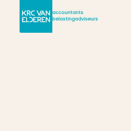
accountants
belastingadviseurs
/
/
/
Actueel
Nieuws
Verduidelijkingen in de erf- en schenkbelast