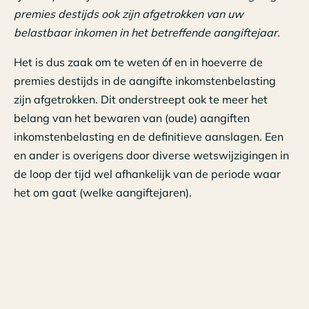
premies destijds ook zijn afgetrokken van uw
belastbaar inkomen in het betreffende aangiftejaar.
Het is dus zaak om te weten óf en in hoeverre de
premies destijds in de aangifte inkomstenbelasting
zijn afgetrokken. Dit onderstreept ook te meer het
belang van het bewaren van (oude) aangiften
inkomstenbelasting en de definitieve aanslagen. Een
en ander is overigens door diverse wetswijzigingen in
de loop der tijd wel afhankelijk van de periode waar
het om gaat (welke aangiftejaren).
Het feit dat de verzekeraar tijdens de uitkeringsfase
loonbelasting inhoudt, doet daar niet aan af. De
verzekeraar is namelijk verplicht loonbelasting in te
houden, tenzij u kunt aantonen dat dit niet terecht is,
door middel van bijvoorbeeld een ‘
saldoverklaring
’.