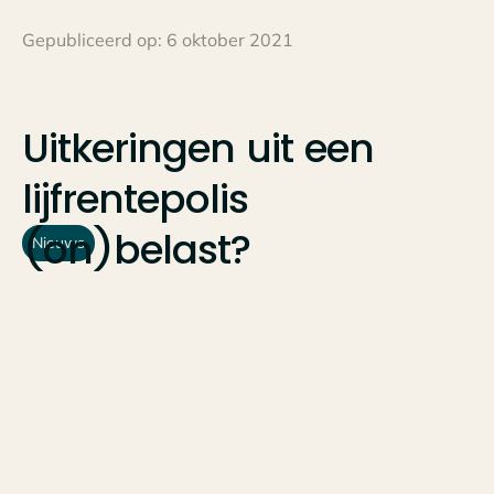
Gepubliceerd op:
6 oktober 2021
Uitkeringen
uit
een
lijfrentepolis
(on)belast?
Nieuws