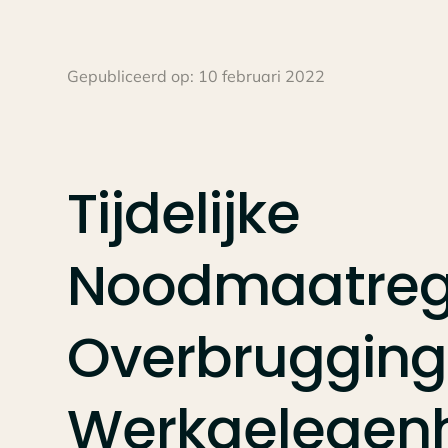
Gepubliceerd op:
10 februari 2022
Tijdelijke
Noodmaatreg
Overbrugging
Werkgelegen