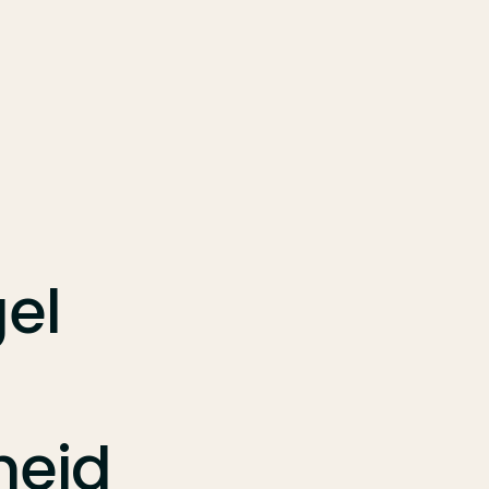
el
heid