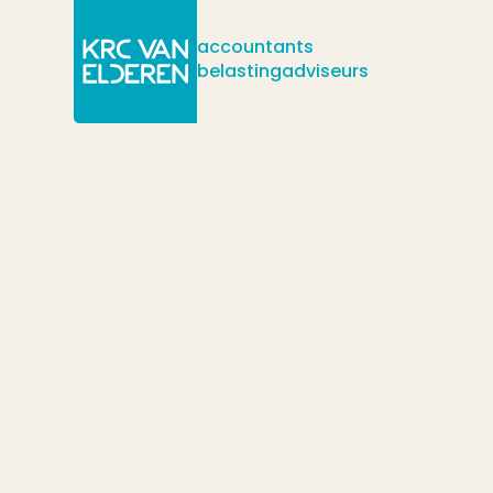
accountants
belastingadviseurs
/
/
/
Actueel
Nieuws
Tijdelijke Noodmaatregel Overbrugging We