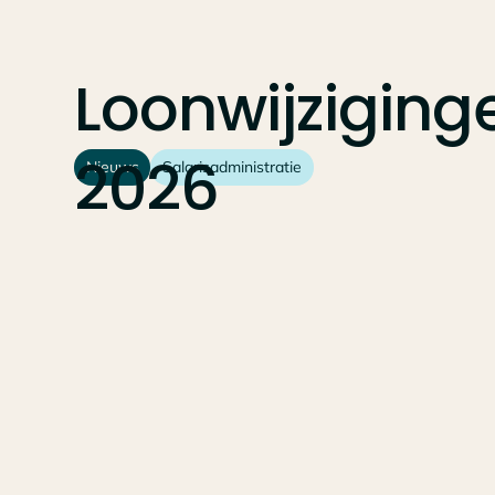
Loonwijziging
2026
Nieuws
Salarisadministratie