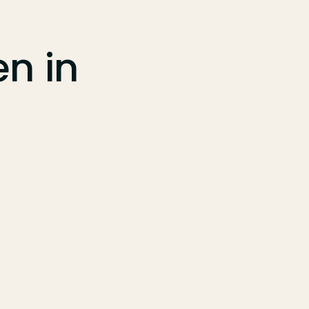
en
in