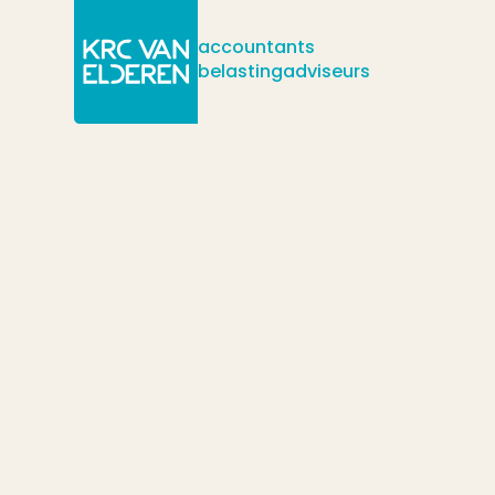
accountants
belastingadviseurs
/
/
/
Actueel
Nieuws
Loonwijzigingen in 2026