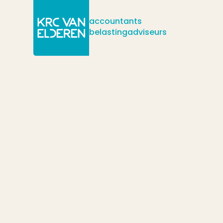
accountants
belastingadviseurs
/
/
/
Actueel
Nieuws
Hoe normalisaties de waarde van jouw bedri