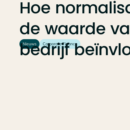
Hoe
normalis
de
waarde
v
bedrijf
beïnvl
Nieuws
Corporate Finance