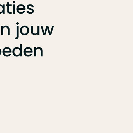
aties
an
jouw
oeden