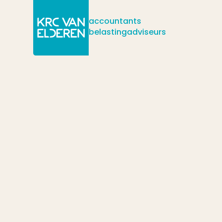
accountants
belastingadviseurs
/
/
Actueel
Nieuws
/
Doorwerken na de AOW gerechtigde leeftijd: aantrekkelijker d