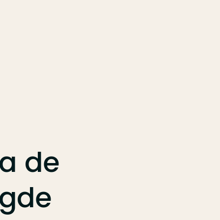
a
de
igde