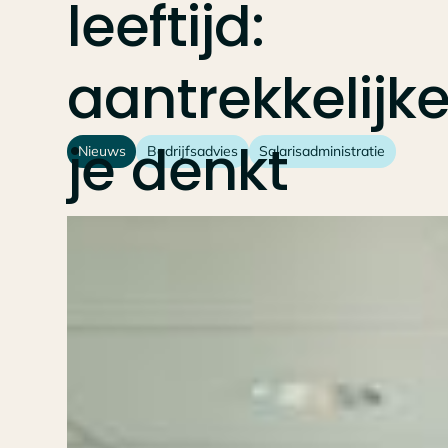
leeftijd:
aantrekkelijke
je
denkt
Nieuws
Bedrijfsadvies
Salarisadministratie