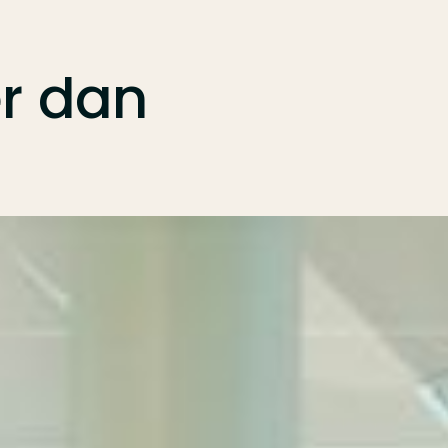
r
dan