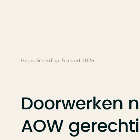
Gepubliceerd op:
5 maart 2026
Doorwerken
n
AOW
gerecht