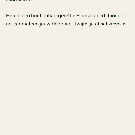
Heb je een brief ontvangen? Lees deze goed door en
noteer meteen jouw deadline. Twijfel je of het zinvol is
om het formulier in te vullen?
Neem dan contact op
met een van onze adviseurs.
Tags