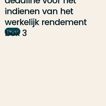
deadline
voor
het
indienen
van
het
werkelijk
rendement
box
3
Nieuws