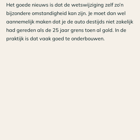
Het goede nieuws is dat de wetswijziging zelf zo’n
bijzondere omstandigheid kan zijn. Je moet dan wel
aannemelijk maken dat je de auto destijds niet zakelijk
had gereden als de 25 jaar grens toen al gold. In de
praktijk is dat vaak goed te onderbouwen.
Let op.
Dit geldt alleen bij keuzevermogen. Is de auto een
verplicht ondernemingsvermogen? Dan blijft deze
zakelijk.
En als je een bv hebt?
Dan ligt het anders. Staat de auto op naam van je bv?
Dan kun je deze naar privé overnemen tegen de
waarde in het economische verkeer. Daar heb je geen
bijzondere reden voor nodig.
Nu al beslissen?