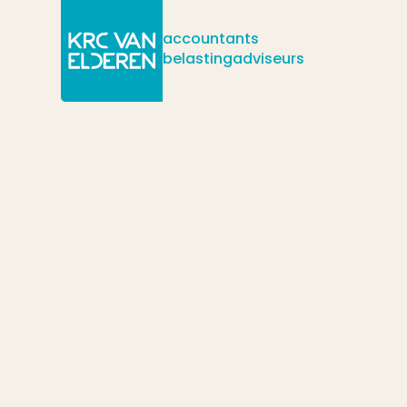
accountants
belastingadviseurs
/
/
/
Actueel
Nieuws
Wat te doen met de spaartax (XII)