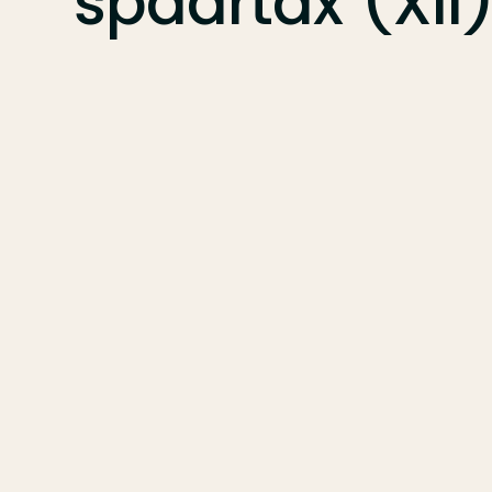
spaartax
(XII