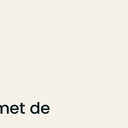
met
de