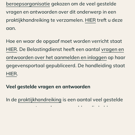
beroepsorganisatie
gekozen om de veel gestelde
vragen en antwoorden over dit onderwerp in een
praktijkhandreiking te verzamelen.
HIER
treft u deze
aan.
Hoe en waar de opgaaf moet worden verricht staat
HIER
. De Belastingdienst heeft een aantal
vragen en
antwoorden over het aanmelden en inloggen
op haar
gegevensportaal gepubliceerd. De handleiding staat
HIER
.
Veel gestelde vragen en antwoorden
In de
praktijkhandreiking
is een aantal veel gestelde
vragen en antwoorden verzameld en die hebben
betrekking op de volgende onderwerpen:
1 Geen uitnodiging tot het doen van opgaaf UBD