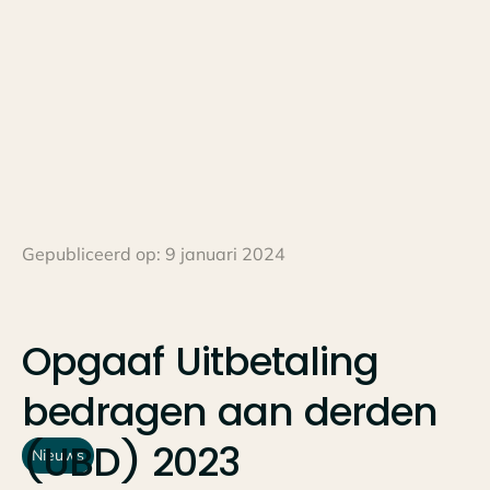
Gepubliceerd op:
9 januari 2024
Opgaaf
Uitbetaling
bedragen
aan
derden
(UBD)
2023
Nieuws