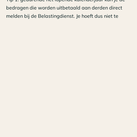
bedragen die worden uitbetaald aan derden direct
melden bij de Belastingdienst. Je hoeft dus niet te
wachten tot na het einde van het kalenderjaar.
Tip 2: Voor Vragen en Antwoorden Uitbetaalde
Bedragen aan Derden (UBD) klik
HIER
.
Tags