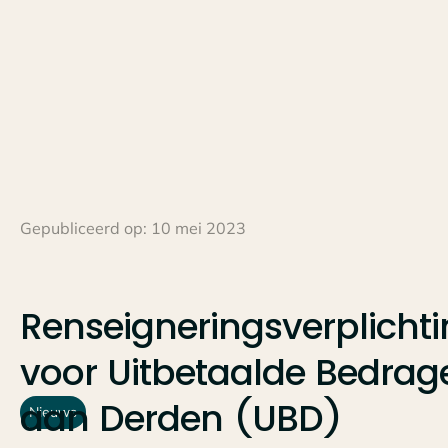
Gepubliceerd op:
10 mei 2023
Renseigneringsverplicht
voor
Uitbetaalde
Bedrag
aan
Derden
(UBD)
Nieuws