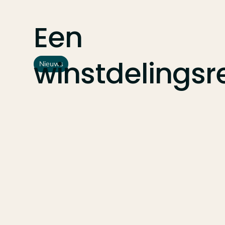
Een
winstdelingsr
Nieuws