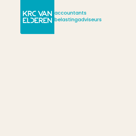
accountants
belastingadviseurs
/
/
/
Actueel
Nieuws
Een winstdelingsregeling