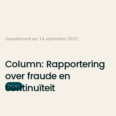
Gepubliceerd op:
14 september 2022
Column:
Rapportering
over
fraude
en
continuïteit
Column