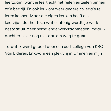
leerzaam, want je leert echt het reilen en zeilen binnen
zo’n bedrijf. En ook leuk om weer andere collega’s te
leren kennen. Maar die eigen keuken heeft als
keerzijde dat het toch wat eentonig wordt. Je werk
bestaat uit meer herhalende werkzaamheden, maar ik
dacht er zeker nog niet aan om weg te gaan.
Totdat ik werd gebeld door een oud-collega van KRC
Van Elderen. Er kwam een plek vrij in Ommen en mijn
naam was gevallen dus ze wilden eens polsen hoe ik
erin stond. Of ik interesse had om terug te komen. Ik
was niet direct enthousiast, maar praten kan altijd. En
dat praten heb ik gedaan. Het voelde direct weer heel
goed.
Na precies 2 jaar - op 1 september ben ik gestart -
kwam ik hier weer binnenlopen. De collega’s in
Ommen maken het bijzonder om hier te werken. We