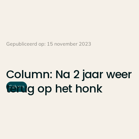
Gepubliceerd op:
15 november 2023
Column:
Na
2
jaar
weer
terug
op
het
honk
Column