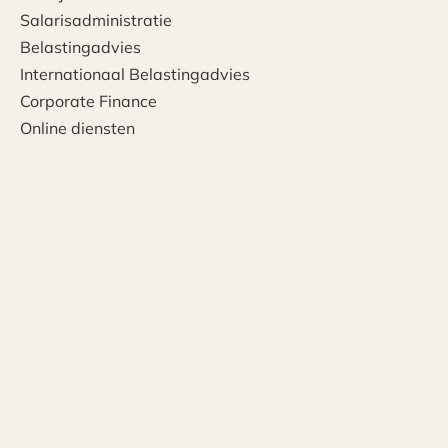
Salarisadministratie
Belastingadvies
Internationaal Belastingadvies
Corporate Finance
Online diensten
Branches
Automotive
Bewindvoerders
Horeca en Leisure
Non-profit
Retail
Medisch
Vastgoed