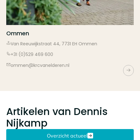
Ommen
Van Reeuwijkstraat
44
,
7731 EH
Ommen
+31 (0)529 469 600
ommen@krcvanelderen.nl
Artikelen van
Dennis
Nijkamp
Overzicht actueel