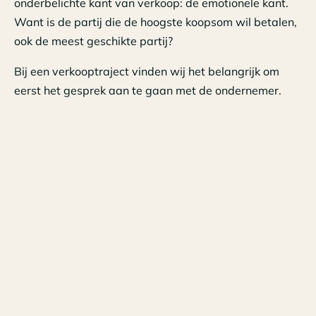
onderbelichte kant van verkoop: de emotionele kant.
Want is de partij die de hoogste koopsom wil betalen,
ook de meest geschikte partij?
Bij een verkooptraject vinden wij het belangrijk om
eerst het gesprek aan te gaan met de ondernemer.
We zijn benieuwd naar de ondernemer als persoon.
We vormen ons een beeld van de onderneming en
uiteraard zijn de reden(en) van verkoop en de
waardebepaling van belang. Op de vraag: “Voor wie
is jouw onderneming interessant om over te nemen?”,
is vaak geen eenduidig antwoord. Dat varieert van
grote, landelijk opererende partijen in de markt tot
Private Equity fondsen van wie niet meer dan de naam
bekend is bij de ondernemer.
In het verkooptraject speelt naast het prijsaspect ook
de gevoelskant een belangrijke rol. MKB-