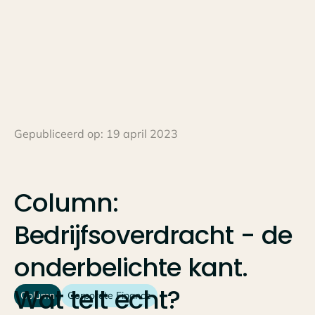
Gepubliceerd op:
19 april 2023
Column:
Bedrijfsoverdracht
-
de
onderbelichte
kant.
Wat
telt
echt?
Column
Corporate Finance