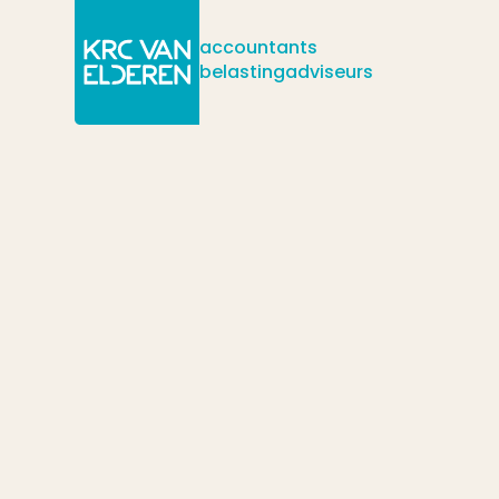
accountants
belastingadviseurs
/
/
Actueel
Nieuws
Box 3: check of een verzoek om ambtshalve vermindering IB 
/
ingediend!