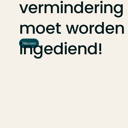
vermindering
moet
worden
ingediend!
Nieuws