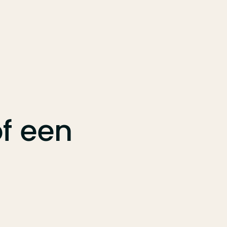
f
een