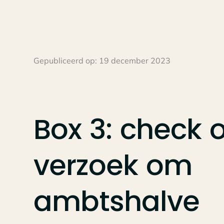
Gepubliceerd op:
19 december 2023
Box
3:
check
o
verzoek
om
ambtshalve