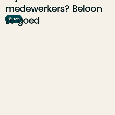
medewerkers?
Beloon
ze
goed
Nieuws