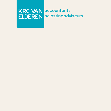
accountants
belastingadviseurs
/
/
/
Actueel
Nieuws
Acties 2024 i.v.m. vervallen handhavingsmor