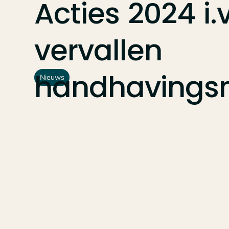
Acties
2024
i.
vervallen
handhavings
Nieuws