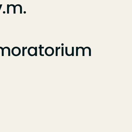
v.m.
moratorium