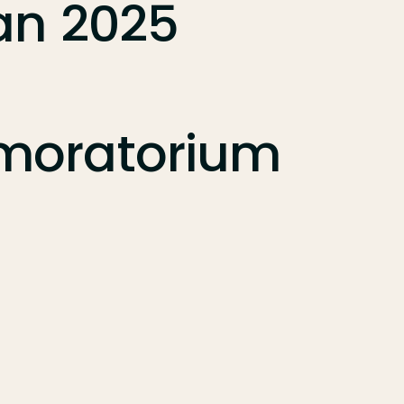
an
2025
moratorium