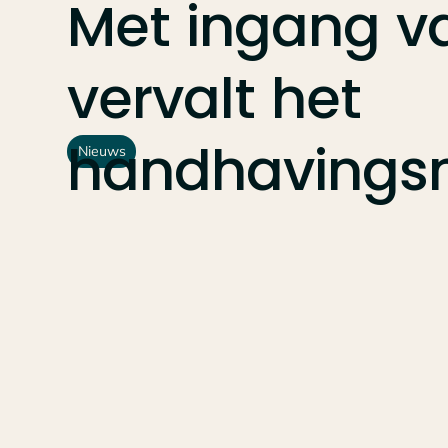
Met
ingang
v
vervalt
het
handhavings
Nieuws