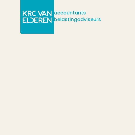
accountants
belastingadviseurs
/
/
/
Actueel
Nieuws
Met ingang van 2025 vervalt het handhavin