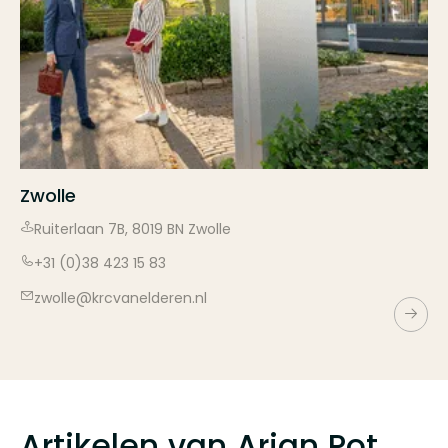
Zwolle
Ruiterlaan
7B
,
8019 BN
Zwolle
+31 (0)38 423 15 83
zwolle@krcvanelderen.nl
Artikelen van
Arjan Pot