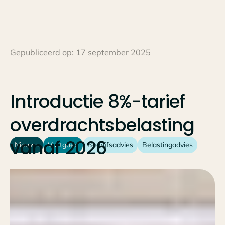
Gepubliceerd op:
17 september 2025
Introductie
8%-tarief
overdrachtsbelasting
vanaf
2026
Nieuws
Vastgoed
Bedrijfsadvies
Belastingadvies