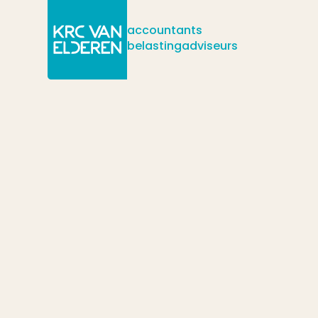
accountants
belastingadviseurs
/
/
/
Actueel
Nieuws
Zijn ingeschakelde timmerlieden wel of niet 