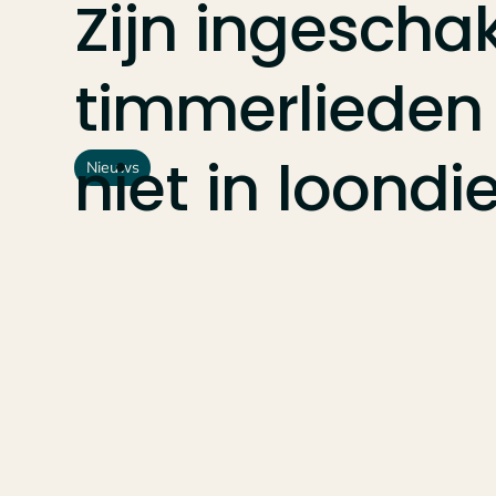
Zijn
ingescha
timmerlieden
niet
in
loondi
Nieuws