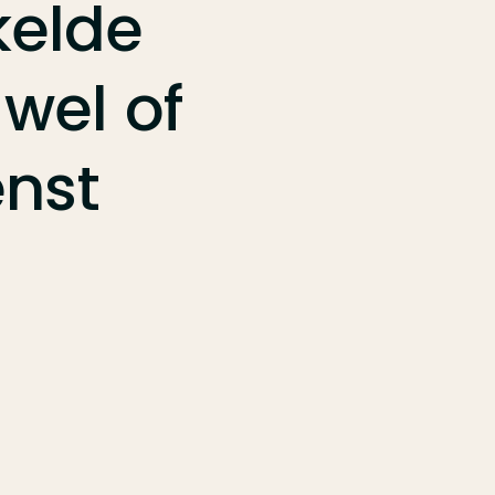
kelde
wel
of
enst