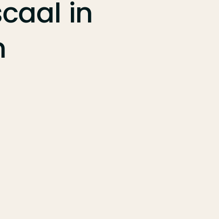
scaal
in
n