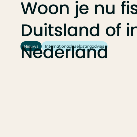
Woon
je
nu
fi
Duitsland
of
i
Nederland
Nieuws
Internationaal Belastingadvies