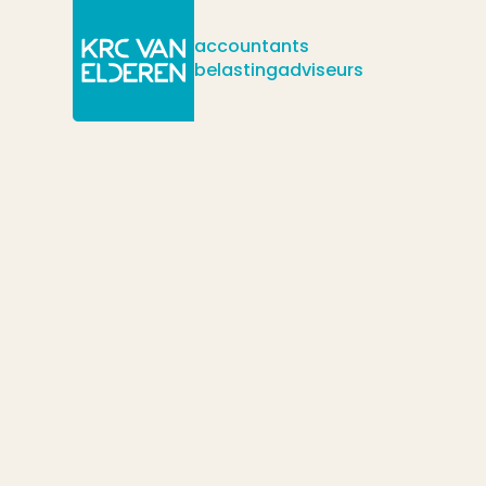
accountants
belastingadviseurs
/
/
/
Actueel
Nieuws
Woon je nu fiscaal in Duitsland of in Nederl