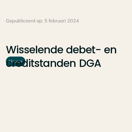
Gepubliceerd op:
5 februari 2024
Wisselende
debet-
en
creditstanden
DGA
Nieuws