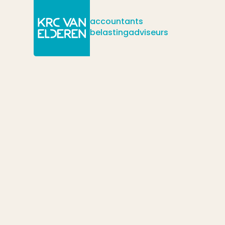
accountants
belastingadviseurs
/
/
/
Actueel
Nieuws
Willekeurige afschrijving bedrijfsmiddelen 