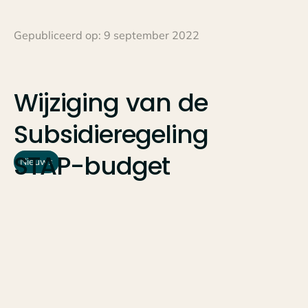
Gepubliceerd op:
9 september 2022
Wijziging
van
de
Subsidieregeling
STAP-budget
Nieuws