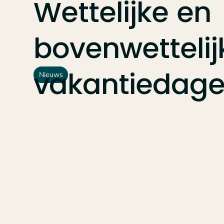
Wettelijke
en
bovenwettelij
vakantiedag
Nieuws