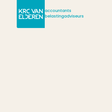
accountants
belastingadviseurs
/
/
/
Actueel
Nieuws
Wettelijke en bovenwettelijke vakantiedage