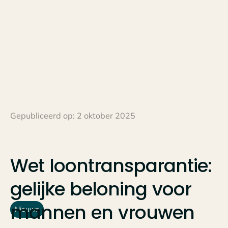
Gepubliceerd op:
2 oktober 2025
Wet
loontransparantie:
gelijke
beloning
voor
mannen
en
vrouwen
Nieuws