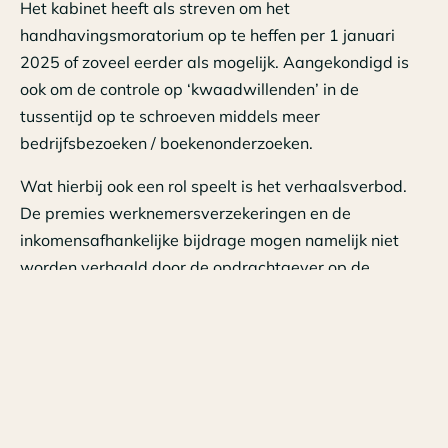
Het kabinet heeft als streven om het
handhavingsmoratorium op te heffen per 1 januari
2025 of zoveel eerder als mogelijk. Aangekondigd is
ook om de controle op ‘kwaadwillenden’ in de
tussentijd op te schroeven middels meer
bedrijfsbezoeken / boekenonderzoeken.
Wat hierbij ook een rol speelt is het verhaalsverbod.
De premies werknemersverzekeringen en de
inkomensafhankelijke bijdrage mogen namelijk niet
worden verhaald door de opdrachtgever op de
opdrachtnemer en afspraken om dat wel te mogen
doen zijn nietig. Loonheffing mag wel worden
verhaald. Daarvoor is het zaak dat goed vast te
leggen.
Reden te meer om nog eens stil te staan bij de
kwalificatie dienstbetrekking en wat daaraan wel of