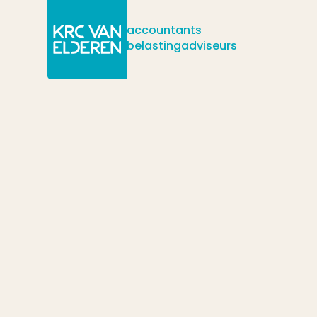
accountants
belastingadviseurs
/
/
/
Actueel
Nieuws
Werkelijke omzet doorgeven TVL