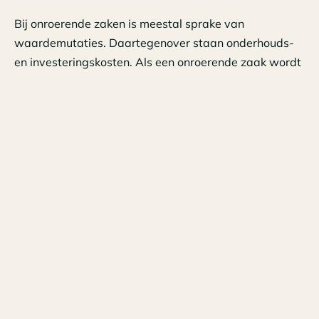
Bij onroerende zaken is meestal sprake van
waardemutaties. Daartegenover staan onderhouds-
en investeringskosten. Als een onroerende zaak wordt
verhuurd, zijn er ook reguliere inkomsten in de vorm
van huur en pacht en kosten die nodig zijn om de
onroerende zaak te verhuren. Als het vermogen
toeneemt of afneemt doordat de belastingplichtige
bijvoorbeeld een deel van zijn of haar besteedbaar
inkomen spaart of juist ontspaart, is geen sprake van
rendement. Daarom wordt gecorrigeerd voor
stortingen en onttrekkingen.
2 opties
Om de werkelijke waardemutaties te belasten zijn er
grofweg twee opties. De ene optie is om de
waardemutatie volledig toe te rekenen aan het jaar