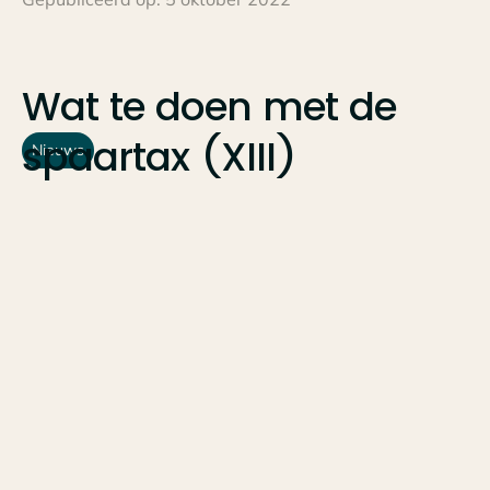
Wat
te
doen
met
de
spaartax
(XIII)
Nieuws