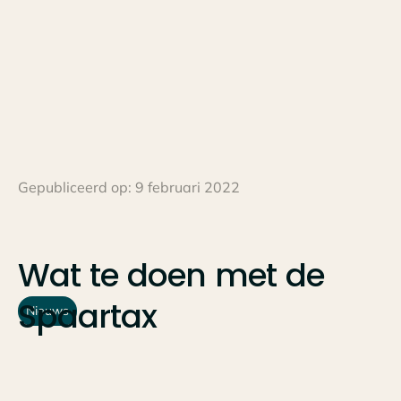
Gepubliceerd op:
9 februari 2022
Wat
te
doen
met
de
Spaartax
Nieuws