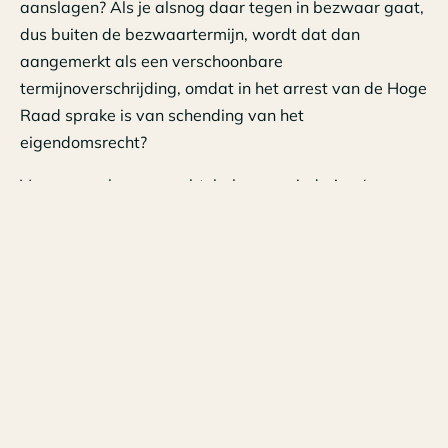
aanslagen? Als je alsnog daar tegen in bezwaar gaat,
dus buiten de bezwaartermijn, wordt dat dan
aangemerkt als een verschoonbare
termijnoverschrijding, omdat in het arrest van de Hoge
Raad sprake is van schending van het
eigendomsrecht?
Voor verzoeken om ambtshalve vermindering (=
bezwaar buiten de termijn van 6 weken) geldt een
maximale termijn van vijf jaren. Dus tot eind van dit
jaar kan nog een verzoek om ambtshalve
vermindering gedaan worden voor 2017.
Het SRA
meent dat, nu de termijn voorlopig nog niet
vervalt, het voor de hand ligt te wachten op het
standpunt van de staatssecretaris. Is die reactie niet
passend, dan kan men een bezwaarschrift indienen,
maar dat heeft pas zin als het werkelijke rendement