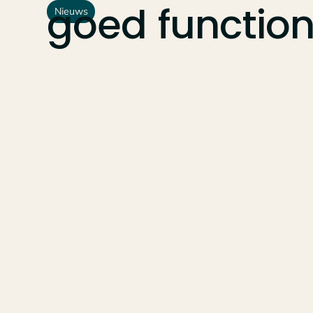
goed
functio
Nieuws