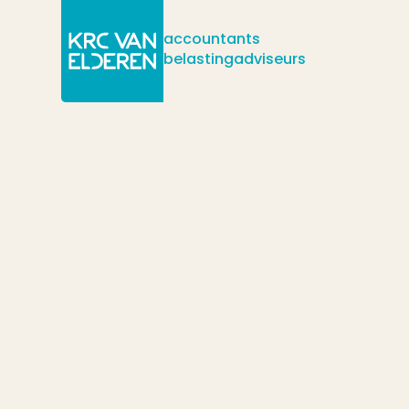
accountants
belastingadviseurs
/
/
/
Actueel
Nieuws
Wat te doen als je mede vennoot niet goed 