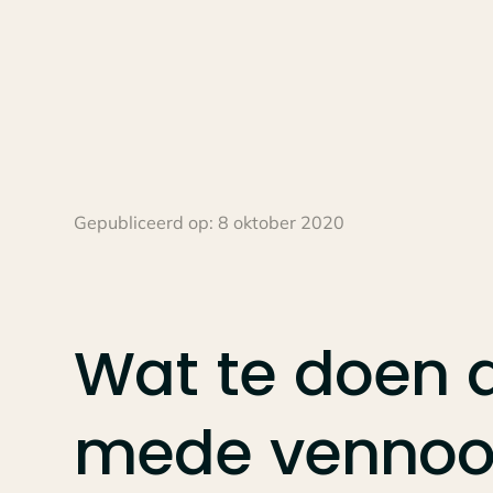
Gepubliceerd op:
8 oktober 2020
Wat
te
doen
mede
vennoo