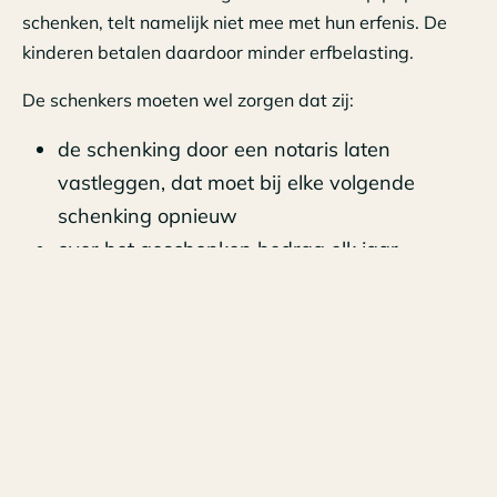
schenken, telt namelijk niet mee met hun erfenis. De
kinderen betalen daardoor minder erfbelasting.
De schenkers moeten wel zorgen dat zij:
de schenking door een notaris laten
vastleggen, dat moet bij elke volgende
schenking opnieuw
over het geschonken bedrag elk jaar
minstens 6% rente betalen aan de
ontvanger
U moet rente betalen, omdat wij de schenking op
papier zien als een schuld. De ontvanger heeft uw
schenking als het ware direct weer aan u terug
geleend.