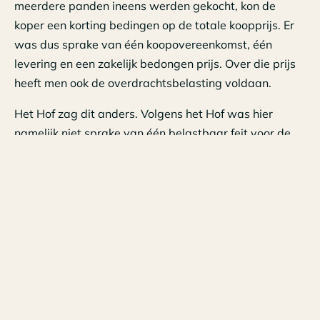
meerdere panden ineens werden gekocht, kon de
koper een korting bedingen op de totale koopprijs. Er
was dus sprake van één koopovereenkomst, één
levering en een zakelijk bedongen prijs. Over die prijs
heeft men ook de overdrachtsbelasting voldaan.
Het Hof zag dit anders. Volgens het Hof was hier
namelijk niet sprake van één belastbaar feit voor de
overdrachtsbelasting, maar zijn er net zoveel
belastbare feiten als dat er panden werden verkocht.
Met andere woorden, de zakelijke (totaal)prijs was
niet bepalend voor de overdrachtsbelasting. De
waarde moest per pand afzonderlijk worden bepaald
en dat ligt hoger dan de zakelijk bedongen
(totaal)prijs. Daarnaast kan het ook nog eens zo zijn
dat partijen aan pand 1 een lagere waarde hebben
toegekend en aan pand 2 een hogere waarde,