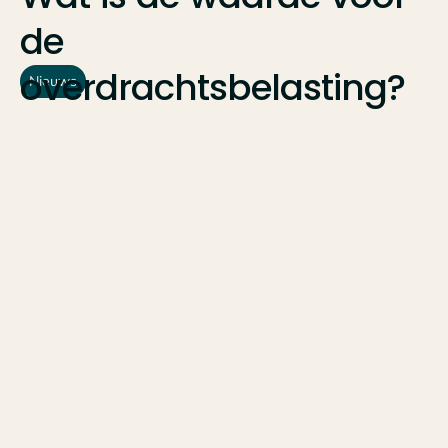
de
overdrachtsbelasting?
Nieuws