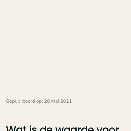
Gepubliceerd op:
28 mei 2021
Wat
is
de
waarde
voor