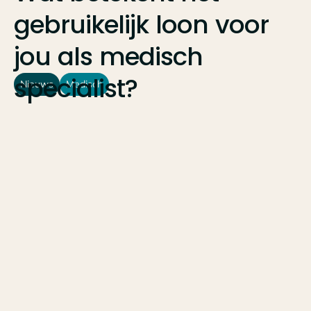
gebruikelijk
loon
voor
jou
als
medisch
specialist?
Nieuws
Medisch