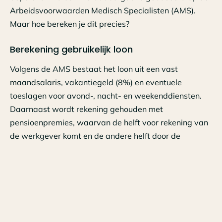
Arbeidsvoorwaarden Medisch Specialisten (AMS).
Maar hoe bereken je dit precies?
Berekening gebruikelijk loon
Volgens de AMS bestaat het loon uit een vast
maandsalaris, vakantiegeld (8%) en eventuele
toeslagen voor avond-, nacht- en weekenddiensten.
Daarnaast wordt rekening gehouden met
pensioenpremies, waarvan de helft voor rekening van
de werkgever komt en de andere helft door de
werknemer wordt betaald.
Het exacte bedrag van het gebruikelijk loon hangt af
van de specifieke situatie van de medisch specialist,
zoals de hoeveelheid gewerkte onregelmatige
diensten en de verdeling van de pensioenpremies. Dit